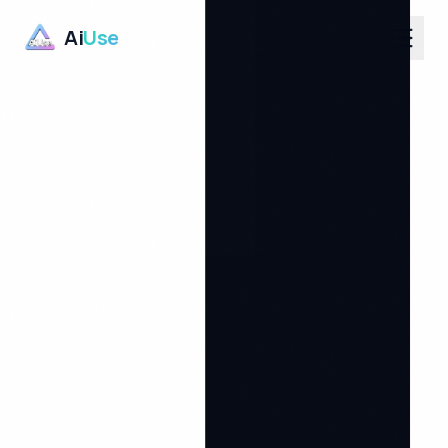
Ai
Use
UA
/
EN
/
RU