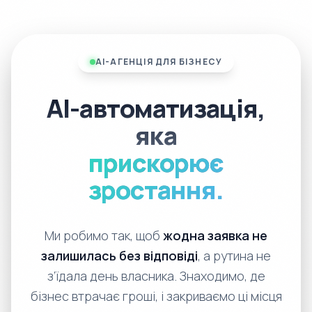
AI-АГЕНЦІЯ ДЛЯ БІЗНЕСУ
AI-автоматизація,
яка
прискорює
зростання.
Ми робимо так, щоб
жодна заявка не
залишилась без відповіді
, а рутина не
з’їдала день власника. Знаходимо, де
бізнес втрачає гроші, і закриваємо ці місця
AI-агентами, CRM і нормальним процесом